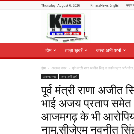
Thursday, August 6, 2026
KmassNews English
संपर्क 
KmassNews
होम
ताज़ा ख़बरें
जस्ट अभी अभी
होम
अखण्ड नगर
पूर्व मंत्री राणा अजीत सिंह व उनके पुत्र अभिजीत
अखण्ड नगर
जस्ट अभी अभी
पूर्व मंत्री राणा अजीत 
भाई अजय प्रताप समेत
आजमगढ़ के भी आरोपियो
नाम,सीजेएम नवनीत सिं