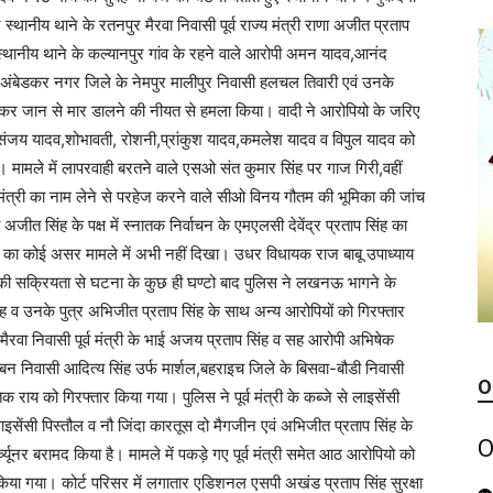
ानीय थाने के रतनपुर मैरवा निवासी पूर्व राज्य मंत्री राणा अजीत प्रताप
 स्थानीय थाने के कल्यानपुर गांव के रहने वाले आरोपी अमन यादव,आनंद
 अंबेडकर नगर जिले के नेमपुर मालीपुर निवासी हलचल तिवारी एवं उनके
ंडा लेकर जान से मार डालने की नीयत से हमला किया। वादी ने आरोपियो के जरिए
े संजय यादव,शोभावती, रोशनी,प्रांकुश यादव,कमलेश यादव व विपुल यादव को
ामले में लापरवाही बरतने वाले एसओ संत कुमार सिंह पर गाज गिरी,वहीं
 मंत्री का नाम लेने से परहेज करने वाले सीओ विनय गौतम की भूमिका की जांच
ा अजीत सिंह के पक्ष में स्नातक निर्वाचन के एमएलसी देवेंद्र प्रताप सिंह का
 का कोई असर मामले में अभी नहीं दिखा। उधर विधायक राज बाबू उपाध्याय
म की सक्रियता से घटना के कुछ ही घण्टो बाद पुलिस ने लखनऊ भागने के
िंह व उनके पुत्र अभिजीत प्रताप सिंह के साथ अन्य आरोपियों को गिरफ्तार
मैरवा निवासी पूर्व मंत्री के भाई अजय प्रताप सिंह व सह आरोपी अभिषेक
ेबन निवासी आदित्य सिंह उर्फ मार्शल,बहराइच जिले के बिसवा-बौडी निवासी
O
राय को गिरफ्तार किया गया। पुलिस ने पूर्व मंत्री के कब्जे से लाइसेंसी
सेंसी पिस्तौल व नौ जिंदा कारतूस दो मैगजीन एवं अभिजीत प्रताप सिंह के
O
च्यूनर बरामद किया है। मामले में पकड़े गए पूर्व मंत्री समेत आठ आरोपियो को
किया गया। कोर्ट परिसर में लगातार एडिशनल एसपी अखंड प्रताप सिंह सुरक्षा