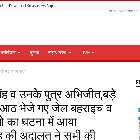
करें
Download Kmassnews App
Head Advertisement
मनोरंजन
चुनाव
शहर/राज्य
LIVE
,बड़े भाई अजय प्रताप...
E
सिंह व उनके पुत्र अभिजीत,बड़े
 आठ भेजे गए जेल बहराइच व
 का घटना में आया
ह की अदालत ने सभी की