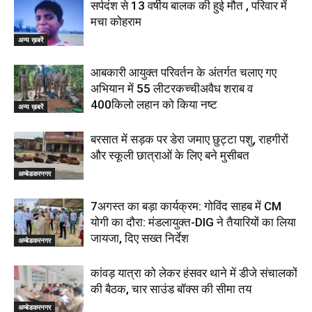
सर्पदंश से 13 वर्षीय बालक की हुई मौत , परिवार में
मचा कोहराम
अन्य ख़बरें
आबकारी आयुक्त परिवर्तन के अंतर्गत चलाए गए
अभियान में 55 लीटरकच्चीअवैध शराब व
400किलो लहान को किया नष्ट
अन्य ख़बरें
बरसात में सड़क पर डेरा जमाए छुट्टा पशु, राहगीरों
और स्कूली छात्राओं के लिए बने मुसीबत
अम्बेडकरनगर
7अगस्त का बड़ा कार्यक्रम: गोविंद साहब में CM
योगी का दौरा: मंडलायुक्त-DIG ने तैयारियों का लिया
जायजा, दिए सख्त निर्देश
अम्बेडकरनगर
कांवड़ यात्रा को लेकर हंसवर थाने में डीजे संचालकों
की बैठक, चार साउंड बॉक्स की सीमा तय
अम्बेडकरनगर