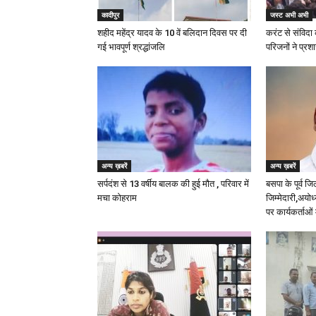
कादीपुर
जस्ट अभी अभी
शहीद महेंद्र यादव के 10 वें बलिदान दिवस पर दी
करंट से संविदा 
गई भावपूर्ण श्रद्धांजलि
परिजनों ने प्रश
अन्य ख़बरें
अन्य ख़बरें
सर्पदंश से 13 वर्षीय बालक की हुई मौत , परिवार में
बसपा के पूर्व जि
मचा कोहराम
जिम्मेदारी,अयोध
पर कार्यकर्ताओं 