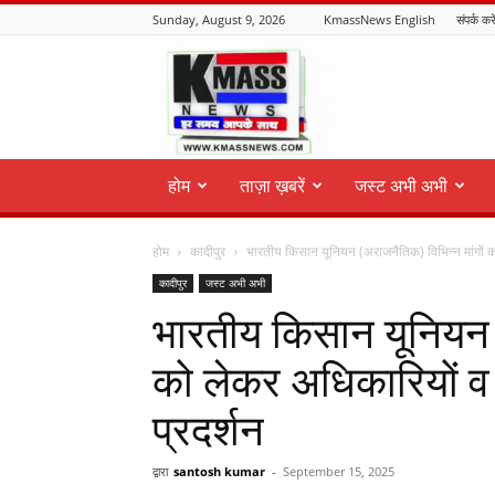
Sunday, August 9, 2026
KmassNews English
संपर्क करे
KmassNews
होम
ताज़ा ख़बरें
जस्ट अभी अभी
होम
कादीपुर
भारतीय किसान यूनियन (अराजनैतिक) विभिन्न मांगों क
कादीपुर
जस्ट अभी अभी
भारतीय किसान यूनियन (
को लेकर अधिकारियों व क
प्रदर्शन
द्वारा
santosh kumar
-
September 15, 2025