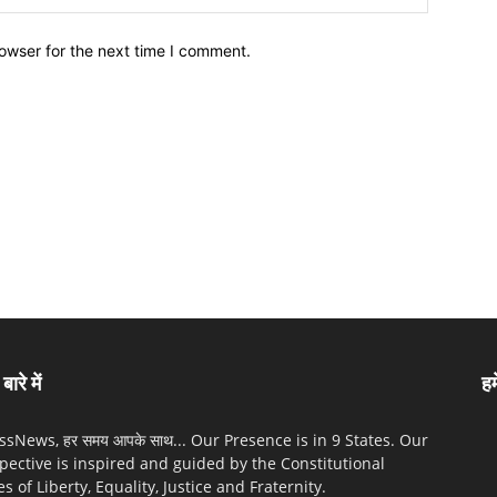
owser for the next time I comment.
बारे में
हम
sNews, हर समय आपके साथ... Our Presence is in 9 States. Our
pective is inspired and guided by the Constitutional
es of Liberty, Equality, Justice and Fraternity.