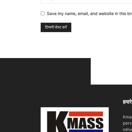
Save my name, email, and website in this br
हमारे 
Kmas
pers
valu