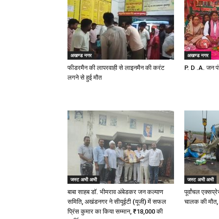
अखण्ड नगर
अखण्ड नगर
फीडरमैन की लापरवाही से लाइनमैन की करंट
P. D .A. जन पं
लगने से हुई मौत
जस्ट अभी अभी
जस्ट अभी अभी
बाबा साहब डॉ. भीमराव अंबेडकर जन कल्याण
पूर्वांचल एक्स
समिति, अखंडनगर ने सीयूईटी (यूजी) में सफल
चालक की मौत,
प्रिंस कुमार का किया सम्मान, ₹18,000 की