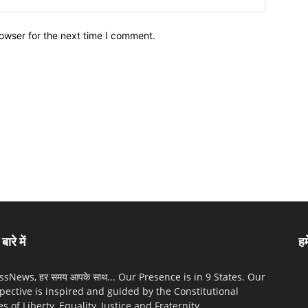
owser for the next time I comment.
बारे में
हम
sNews, हर समय आपके साथ... Our Presence is in 9 States. Our
pective is inspired and guided by the Constitutional
es of Liberty, Equality, Justice and Fraternity.