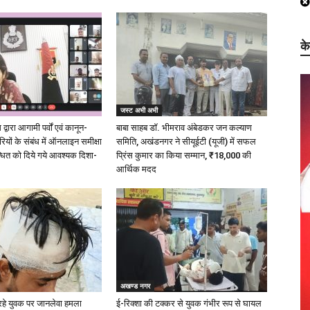
क
जस्ट अभी अभी
्वारा आगामी पर्वों एवं कानून-
बाबा साहब डॉ. भीमराव अंबेडकर जन कल्याण
ारियों के संबंध में ऑनलाइन समीक्षा
समिति, अखंडनगर ने सीयूईटी (यूजी) में सफल
धित को दिये गये आवश्यक दिशा-
प्रिंस कुमार का किया सम्मान, ₹18,000 की
आर्थिक मदद
अखण्ड नगर
रहे युवक पर जानलेवा हमला
ई-रिक्शा की टक्कर से युवक गंभीर रूप से घायल