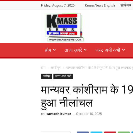
Friday, August 7, 2026
KmassNews English
संपर्क करें
KmassNews
होम
ताज़ा ख़बरें
जस्ट अभी अभी
होम
कादीपुर
मान्यवर कांशीराम के 19 वें पुण्यतिथि पर पूरा लखनऊ
कादीपुर
जस्ट अभी अभी
मान्यवर कांशीराम के 19
हुआ नीलांचल
द्वारा
santosh kumar
-
October 10, 2025