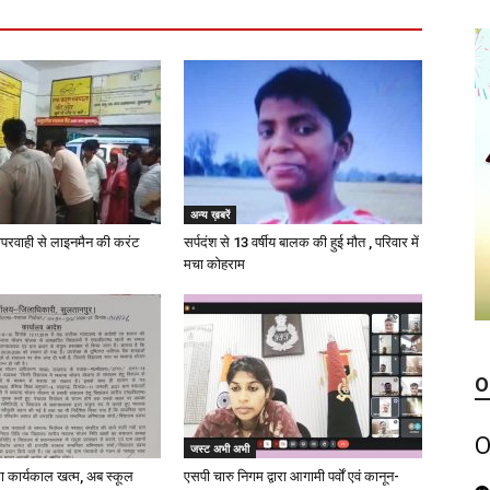
अन्य ख़बरें
परवाही से लाइनमैन की करंट
सर्पदंश से 13 वर्षीय बालक की हुई मौत , परिवार में
मचा कोहराम
O
O
जस्ट अभी अभी
का कार्यकाल खत्म, अब स्कूल
एसपी चारु निगम द्वारा आगामी पर्वों एवं कानून-