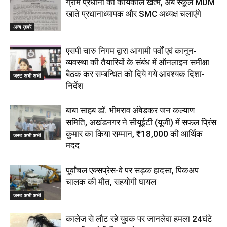
ग्राम प्रधानों का कार्यकाल खत्म, अब स्कूल MDM
खाते प्रधानाध्यापक और SMC अध्यक्ष चलाएंगे
अन्य ख़बरें
एसपी चारु निगम द्वारा आगामी पर्वों एवं कानून-
व्यवस्था की तैयारियों के संबंध में ऑनलाइन समीक्षा
बैठक कर सम्बन्धित को दिये गये आवश्यक दिशा-
जस्ट अभी अभी
निर्देश
बाबा साहब डॉ. भीमराव अंबेडकर जन कल्याण
समिति, अखंडनगर ने सीयूईटी (यूजी) में सफल प्रिंस
कुमार का किया सम्मान, ₹18,000 की आर्थिक
जस्ट अभी अभी
मदद
पूर्वांचल एक्सप्रेस-वे पर सड़क हादसा, पिकअप
चालक की मौत, सहयोगी घायल
जस्ट अभी अभी
कालेज से लौट रहे युवक पर जानलेवा हमला 24घंटे