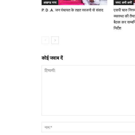
अखण्ड नगर
जस्ट अभी अभी
P. D .A. जन पंचायत के तहत स्वजनो से संवाद
एसपी चारु निगम द
व्यवस्था की तैय
बैठक कर सम्बन्
निर्देश
कोई जवाब दें