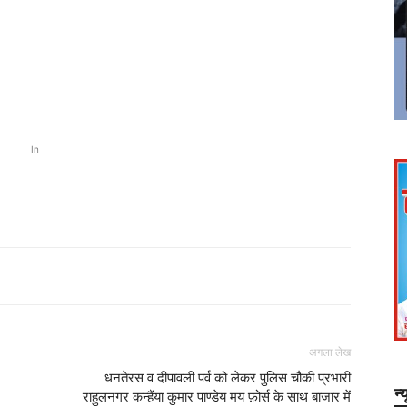
In
अगला लेख
धनतेरस व दीपावली पर्व को लेकर पुलिस चौकी प्रभारी
न्
राहुलनगर कन्हैंया कुमार पाण्डेय मय फ़ोर्स के साथ बाजार में