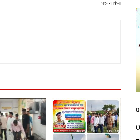
भ्रमण किया
O
O