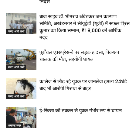
निर्देश
बाबा साहब डॉ. भीमराव अंबेडकर जन कल्याण
समिति, अखंडनगर ने सीयूईटी (यूजी) में सफल प्रिंस
कुमार का किया सम्मान, ₹18,000 की आर्थिक
जस्ट अभी अभी
मदद
पूर्वांचल एक्सप्रेस-वे पर सड़क हादसा, पिकअप
चालक की मौत, सहयोगी घायल
जस्ट अभी अभी
कालेज से लौट रहे युवक पर जानलेवा हमला 24घंटे
बाद भी आरोपी गिरफ्त से बाहर
जस्ट अभी अभी
ई-रिक्शा की टक्कर से युवक गंभीर रूप से घायल
अखण्ड नगर