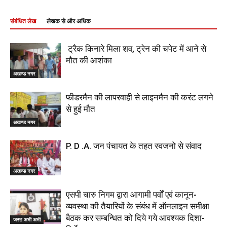
संबंधित लेख
लेखक से और अधिक
ट्रैक किनारे मिला शव, ट्रेन की चपेट में आने से
मौत की आशंका
अखण्ड नगर
फीडरमैन की लापरवाही से लाइनमैन की करंट लगने
से हुई मौत
अखण्ड नगर
P. D .A. जन पंचायत के तहत स्वजनो से संवाद
अखण्ड नगर
एसपी चारु निगम द्वारा आगामी पर्वों एवं कानून-
व्यवस्था की तैयारियों के संबंध में ऑनलाइन समीक्षा
बैठक कर सम्बन्धित को दिये गये आवश्यक दिशा-
जस्ट अभी अभी