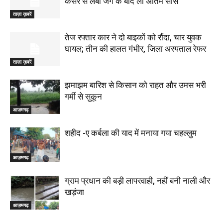
कैंसर से लंबी जंग के बाद ली अंतिम सांस
ताज़ा ख़बरें
तेज रफ्तार कार ने दो बाइकों को रौंदा, चार युवक
घायल; तीन की हालत गंभीर, जिला अस्पताल रेफर
ताज़ा ख़बरें
झमाझम बारिश से किसान को राहत और उमस भरी
गर्मी से सुकून
आज़मगढ़
शहीद -ए कर्बला की याद में मनाया गया चहल्लुम
आज़मगढ़
ग्राम प्रधान की बड़ी लापरवाही, नहीं बनी नाली और
खड़ंजा
आज़मगढ़