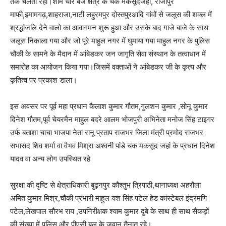
तक चलता रहा।शाम चार बजे क्षेत्र के चक मकसूदजहा, राजापुर
माफी,इमामगढ़,शाहराजा,नाटी लहुरमपुर दोस्तपुरआदि गांवों से जलूस की शक्ल में
श्रद्धांजलि देने वालो का आवागमन शुरू हुआ और उसके बाद गाजे बाजे के साथ
जलूस निकाला गया और जो पूरे माहुल नगर में घुमाया गया माहुल नगर के पुलिस
चौकी के सामने के मैदान में आंबेडकर जन जागृति सेवा संस्थान के तत्वाधान में
समारोह का आयोजन किया गया।जिसमें वक्ताओं ने आंबेडकर जी के कृत्य और
कृतित्व पर प्रकाश डाला।
इस अवसर पर पूर्व महा प्रधान कैलाश कुमार गौतम,गुलशन कुमार ,सोनू कुमार
दिनेश गौतम,पूर्व चेयरमैन माहुल बदरे आलम भोजपुरी अभिनेता मनोज सिंह टाइगर
उर्फ बताशा चाचा भाजपा नेता रानू प्रताप राजभर जिला मंत्री प्रमोद राजभर
सभासद शिव शर्मा वा वैभव मिश्रा अश्वनी पांडे चक मकसूद जहां के प्रधान दिनेश
यादव वा अन्य लोग उपस्थित रहे
सुरक्षा की दृष्टि से क्षेत्राधिकारी बुढ़नपुर कौश्तुभ त्रिपाठी,थानाध्यक्ष अहरौला
अमित कुमार मिश्र,चौकी प्रभारी माहुल यश सिंह पटेल हेड कांस्टेबल इंद्रमणि
पटेल,लेखपाल सौरभ राय ,उपनिरीक्षक श्याम कुमार दुबे के साथ ही साथ सैकड़ों
की संख्या में पुलिस और पीएसी बल के जवान तैनात रहे।