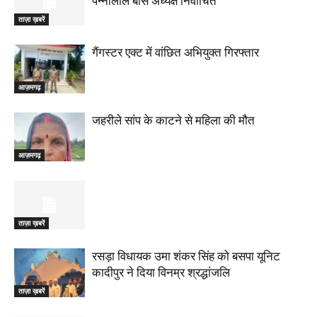
पन्नालाल बोस अध्यक्ष निर्वाचित
ताज़ा ख़बरें
गैंगस्टर एक्ट में वांछित अभियुक्त गिरफ्तार
आज़मगढ़
जहरीले सांप के काटने से महिला की मौत
आज़मगढ़
ताज़ा ख़बरें
रसड़ा विधायक उमा शंकर सिंह को बसपा यूनिट
कादीपुर ने दिया विनम्र श्रद्धांजलि
ताज़ा ख़बरें