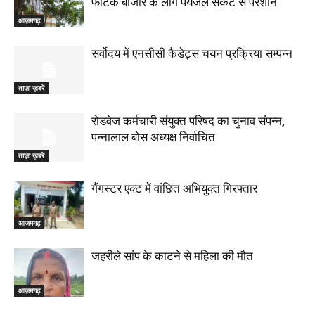
फाटक बाजार के लोग पेयजल संकट से परेशान
आज़मगढ़
सर्वोदय में एनसीसी कैडेट्स चयन प्रक्रिया सम्पन्न
ताज़ा ख़बरें
रोडवेज कर्मचारी संयुक्त परिषद का चुनाव संपन्न,
पन्नालाल बोस अध्यक्ष निर्वाचित
ताज़ा ख़बरें
गैंगस्टर एक्ट में वांछित अभियुक्त गिरफ्तार
आज़मगढ़
जहरीले सांप के काटने से महिला की मौत
आज़मगढ़