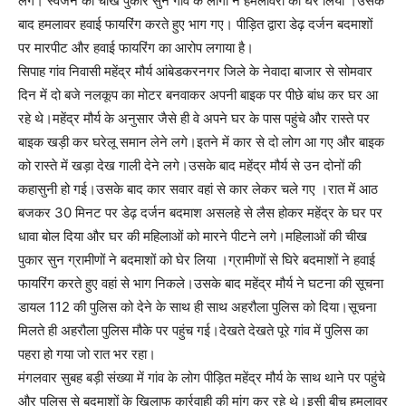
लगे। स्वजन की चीख पुकार सुन गांव के लोगों ने हमलावरों को घेर लिया ।उसके
बाद हमलावर हवाई फायरिंग करते हुए भाग गए। पीड़ित द्वारा डेढ़ दर्जन बदमाशों
पर मारपीट और हवाई फायरिंग का आरोप लगाया है।
सिपाह गांव निवासी महेंद्र मौर्य आंबेडकरनगर जिले के नेवादा बाजार से सोमवार
दिन में दो बजे नलकूप का मोटर बनवाकर अपनी बाइक पर पीछे बांध कर घर आ
रहे थे।महेंद्र मौर्य के अनुसार जैसे ही वे अपने घर के पास पहुंचे और रास्ते पर
बाइक खड़ी कर घरेलू समान लेने लगे।इतने में कार से दो लोग आ गए और बाइक
को रास्ते में खड़ा देख गाली देने लगे।उसके बाद महेंद्र मौर्य से उन दोनों की
कहासुनी हो गई।उसके बाद कार सवार वहां से कार लेकर चले गए ।रात में आठ
बजकर 30 मिनट पर डेढ़ दर्जन बदमाश असलहे से लैस होकर महेंद्र के घर पर
धावा बोल दिया और घर की महिलाओं को मारने पीटने लगे।महिलाओं की चीख
पुकार सुन ग्रामीणों ने बदमाशों को घेर लिया ।ग्रामीणों से घिरे बदमाशों ने हवाई
फायरिंग करते हुए वहां से भाग निकले।उसके बाद महेंद्र मौर्य ने घटना की सूचना
डायल 112 की पुलिस को देने के साथ ही साथ अहरौला पुलिस को दिया।सूचना
मिलते ही अहरौला पुलिस मौके पर पहुंच गई।देखते देखते पूरे गांव में पुलिस का
पहरा हो गया जो रात भर रहा।
मंगलवार सुबह बड़ी संख्या में गांव के लोग पीड़ित महेंद्र मौर्य के साथ थाने पर पहुंचे
और पुलिस से बदमाशों के खिलाफ कार्रवाही की मांग कर रहे थे।इसी बीच हमलावर