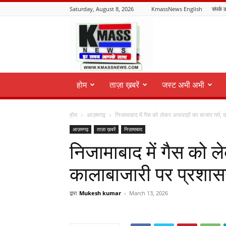
Saturday, August 8, 2026
KmassNews English
संपर्क क
KmassNews
होम
ताज़ा ख़बरें
जस्ट अभी अभी
होम
आज़मगढ़
निजामाबाद में गैस को लेकर अफवाहों का बाजार गर्म,
आज़मगढ़
ताज़ा ख़बरें
निज़ामाबाद
निजामाबाद में गैस को ल
कालाबाजारी पर प्रशा
द्वारा
Mukesh kumar
-
March 13, 2026