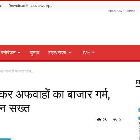
रें
Download Kmassnews App
Head Advertisement
मनोरंजन
चुनाव
शहर/राज्य
LIVE
 कालाबाजारी पर प्रशासन...
E
ेकर अफवाहों का बाजार गर्म,
सन सख्त
28
0