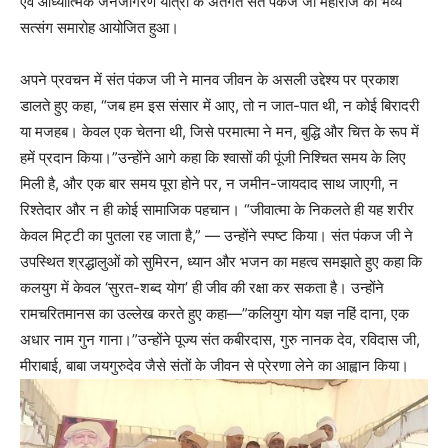
एवं आध्यात्मिक जनजागरण यात्रा के अंतर्गत संत पंकज जी महाराज का भव्य
सत्संग समारोह आयोजित हुआ।
अपने प्रवचन में संत पंकज जी ने मानव जीवन के असली उद्देश्य पर प्रकाश
डालते हुए कहा, “जब हम इस संसार में आए, तो न जात-पात थी, न कोई बिरादरी
या मजहब। केवल एक चेतना थी, जिसे परमात्मा ने मन, बुद्धि और चित्त के रूप में
हमें प्रदान किया।”उन्होंने आगे कहा कि श्वासों की पूंजी निश्चित समय के लिए
मिली है, और एक बार समय पूरा होने पर, न जमीन-जायदाद साथ जाएगी, न
रिश्तेदार और न ही कोई सामाजिक पहचान। “जीवात्मा के निकलते ही यह शरीर
केवल मिट्टी का पुतला रह जाता है,” — उन्होंने स्पष्ट किया। संत पंकज जी ने
उपस्थित श्रद्धालुओं को सुमिरन, ध्यान और भजन का महत्व समझाते हुए कहा कि
कलयुग में केवल ‘सुरत-शब्द योग’ ही जीव की रक्षा कर सकता है। उन्होंने
रामचरितमानस का उल्लेख करते हुए कहा—”कलियुग योग यज्ञ नहिं दाना, एक
अधार नाम गुन गाना।”उन्होंने पूज्य संत कबीरदास, गुरु नानक देव, रविदास जी,
मीराबाई, बाबा जयगुरुदेव जैसे संतों के जीवन से प्रेरणा लेने का आह्वान किया।