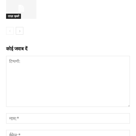
ताज़ा ख़बरें
कोई जवाब दें