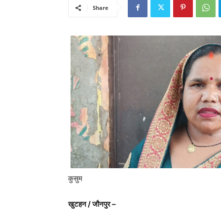
Share
कुसुम
खुटहन / जौनपुर –