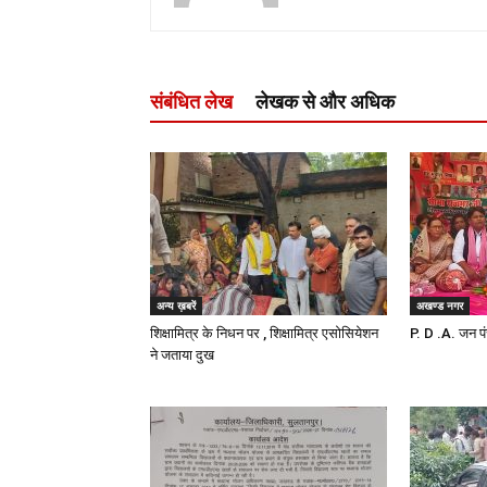
संबंधित लेख
लेखक से और अधिक
अन्य ख़बरें
अखण्ड नगर
शिक्षामित्र के निधन पर , शिक्षामित्र एसोसियेशन
P. D .A. जन पं
ने जताया दुख