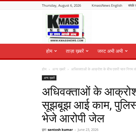
Thursday, August 6, 2026
KmassNews English
संपर्क 
KmassNews
होम
ताज़ा ख़बरें
जस्ट अभी अभी
होम
अन्य ख़बरें
अधिवक्ताओं के आक्रोश के बीच एसपी चारु निगम क
अन्य ख़बरें
अधिवक्ताओं के आक्रोश
सूझबूझ आई काम, पुलिस 
भेजे आरोपी जेल
द्वारा
santosh kumar
-
June 23, 2026