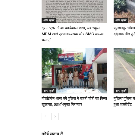
अन्य ख़बरें
अन्य ख़बरें
ग्राम प्रधानों का कार्यकाल खत्म, अब स्कूल
सुल्तानपुर भीषण
MDM खाते प्रधानाध्यापक और SMC अध्यक्ष
दर्दनाक मौत पुल
चलाएंगे
अन्य ख़बरें
अन्य ख़बरें
गोशांईगंज थाना की पुलिस ने बकरी चोरी का किया
मुडिला पुलिस च
खुलासा, 03अभियुक्त गिरफ्तार
हुआ एक्सीडेंट
कोई जवाब दें