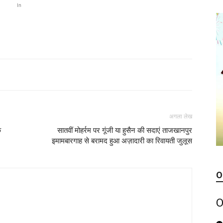
In
अगला लेख
क
सातवीं मोहर्रम पर गूंजी या हुसैन की सदाएं ताजखानपुर
इमामबारगाह से बरामद हुआ अज़ादारी का रिवायती जुलूस
O
O