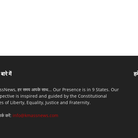
बारे में
हम
sNews, हर समय आपके साथ... Our Presence is in 9 States. Our
pective is inspired and guided by the Constitutional
es of Liberty, Equality, Justice and Fraternity.
पर्क करें:
info@kmassnews.com