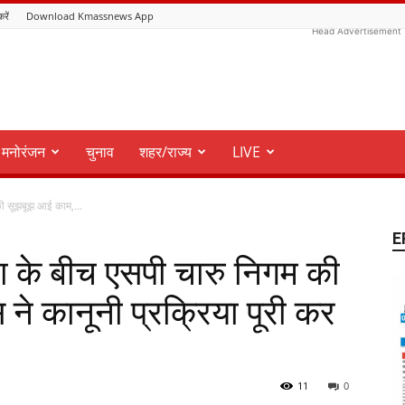
करें
Download Kmassnews App
Head Advertisement
मनोरंजन
चुनाव
शहर/राज्य
LIVE
ी सूझबूझ आई काम,...
E
 के बीच एसपी चारु निगम की
ने कानूनी प्रक्रिया पूरी कर
11
0