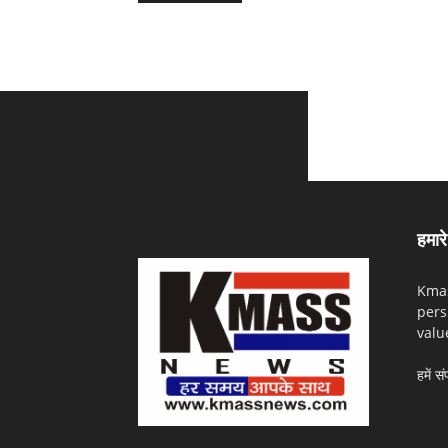
हमारे 
Kmas
pers
valu
हमें सं