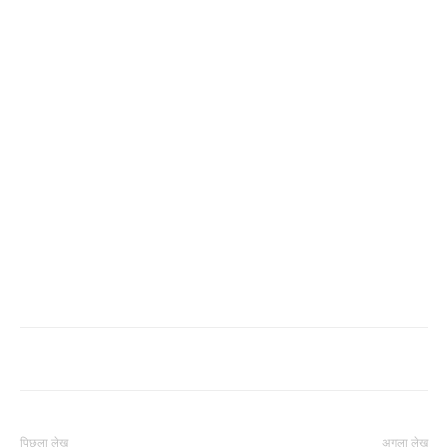
पिछला लेख
अगला लेख