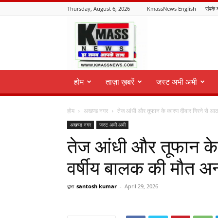
Thursday, August 6, 2026
KmassNews English
संपर्क 
KmassNews
होम
ताज़ा ख़बरें
जस्ट अभी अभी
होम
अखण्ड नगर
तेज आंधी और तूफान के कारण दीवार गिरने से आठ 
अखण्ड नगर
जस्ट अभी अभी
तेज आंधी और तूफान के
वर्षीय बालक की मौत अन्
द्वारा
santosh kumar
-
April 29, 2026