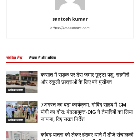
santosh kumar
https://kmassnews.com
संबंधित लेख
लेखक से और अधिक
बरसात में सड़क पर डेरा जमाए छुट्टा पशु, राहगीरों
और स्कूली छात्राओं के लिए बने मुसीबत
अम्बेडकरनगर
7अगस्त का बड़ा कार्यक्रम: गोविंद साहब में CM
योगी का दौरा: मंडलायुक्त-DIG ने तैयारियों का लिया
जायजा, दिए सख्त निर्देश
अम्बेडकरनगर
कांवड़ यात्रा को लेकर हंसवर थाने में डीजे संचालकों