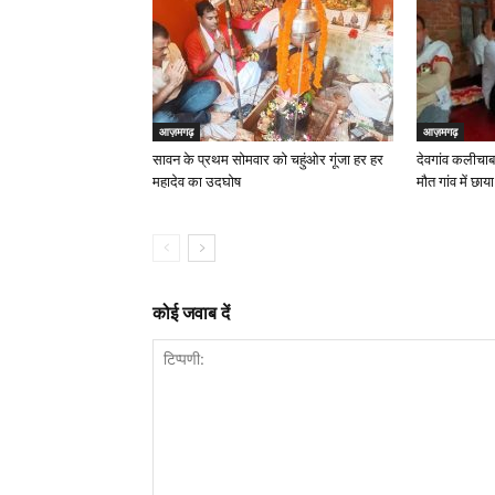
आज़मगढ़
आज़मगढ़
सावन के प्रथम सोमवार को चहुंओर गूंजा हर हर
देवगांव कलीचाबाद
महादेव का उदघोष
मौत गांव में छाय
कोई जवाब दें