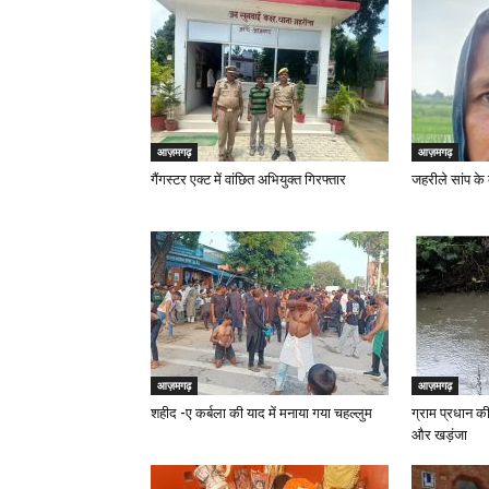
आज़मगढ़
आज़मगढ़
गैंगस्टर एक्ट में वांछित अभियुक्त गिरफ्तार
जहरीले सांप के
आज़मगढ़
आज़मगढ़
शहीद -ए कर्बला की याद में मनाया गया चहल्लुम
ग्राम प्रधान की
और खड़ंजा