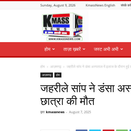
Sunday, August 9, 2026
KmassNews English
संपर्क करे
KmassNews
होम
ताज़ा ख़बरें
जस्ट अभी अभी
होम
आज़मगढ़
जहरीले सांप ने डंसा अस्पताल में इलाज के दौरान हुई छ
आज़मगढ़
होम
जहरीले सांप ने डंसा अस
छात्रा की मौत
द्वारा
kmassnews
-
August 7, 2025