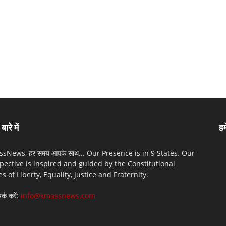
बारे में
हम
sNews, हर समय आपके साथ... Our Presence is in 9 States. Our
pective is inspired and guided by the Constitutional
es of Liberty, Equality, Justice and Fraternity.
पर्क करें:
info@kmassnews.com