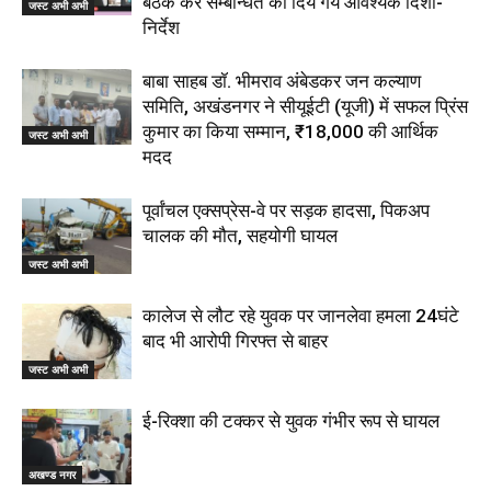
बैठक कर सम्बन्धित को दिये गये आवश्यक दिशा-
जस्ट अभी अभी
निर्देश
बाबा साहब डॉ. भीमराव अंबेडकर जन कल्याण
समिति, अखंडनगर ने सीयूईटी (यूजी) में सफल प्रिंस
कुमार का किया सम्मान, ₹18,000 की आर्थिक
जस्ट अभी अभी
मदद
पूर्वांचल एक्सप्रेस-वे पर सड़क हादसा, पिकअप
चालक की मौत, सहयोगी घायल
जस्ट अभी अभी
कालेज से लौट रहे युवक पर जानलेवा हमला 24घंटे
बाद भी आरोपी गिरफ्त से बाहर
जस्ट अभी अभी
ई-रिक्शा की टक्कर से युवक गंभीर रूप से घायल
अखण्ड नगर