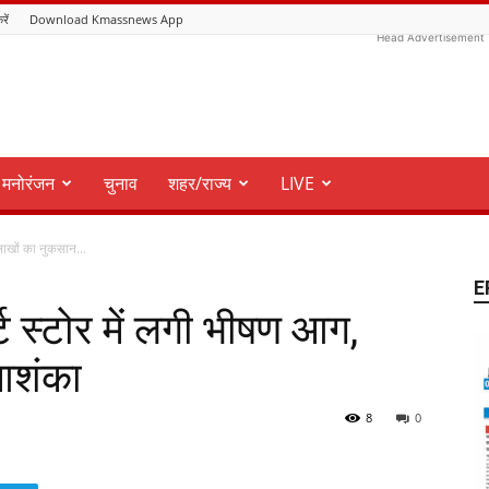
रें
Download Kmassnews App
Head Advertisement
मनोरंजन
चुनाव
शहर/राज्य
LIVE
 लाखों का नुकसान...
E
र्ट स्टोर में लगी भीषण आग,
आशंका
8
0