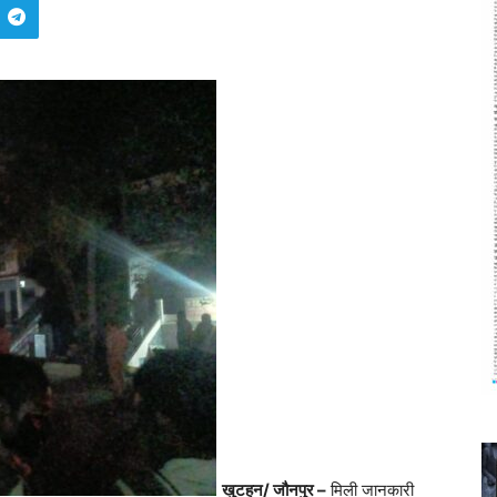
खुटहन/ जौनपुर –
मिली जानकारी