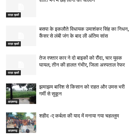
शांति भंग में छह लोगों का चालान
ताज़ा ख़बरें
बसपा के इकलौते विधायक उमाशंकर सिंह का निधन,
कैंसर से लंबी जंग के बाद ली अंतिम सांस
ताज़ा ख़बरें
तेज रफ्तार कार ने दो बाइकों को रौंदा, चार युवक
घायल; तीन की हालत गंभीर, जिला अस्पताल रेफर
ताज़ा ख़बरें
झमाझम बारिश से किसान को राहत और उमस भरी
गर्मी से सुकून
आज़मगढ़
शहीद -ए कर्बला की याद में मनाया गया चहल्लुम
आज़मगढ़