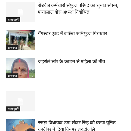
रोडवेज कर्मचारी संयुक्त परिषद का चुनाव संपन्न,
पन्नालाल बोस अध्यक्ष निर्वाचित
ताज़ा ख़बरें
गैंगस्टर एक्ट में वांछित अभियुक्त गिरफ्तार
आज़मगढ़
जहरीले सांप के काटने से महिला की मौत
आज़मगढ़
ताज़ा ख़बरें
रसड़ा विधायक उमा शंकर सिंह को बसपा यूनिट
कादीपुर ने दिया विनम्र श्रद्धांजलि