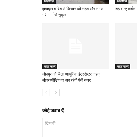
आज़मगढ़
आज़मगढ़
झमाझम बारिश से किसान को राहत और उमस
शहीद -ए कर्बला 
भरी गर्मी से सुकून
ताज़ा ख़बरें
ताज़ा ख़बरें
जौनपुर को मिला आधुनिक इंटरसेप्टर वाहन,
ओवरस्पीडिंग पर अब रहेगी पैनी नजर
कोई जवाब दें