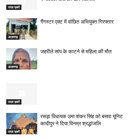
ताज़ा ख़बरें
गैंगस्टर एक्ट में वांछित अभियुक्त गिरफ्तार
आज़मगढ़
जहरीले सांप के काटने से महिला की मौत
आज़मगढ़
ताज़ा ख़बरें
रसड़ा विधायक उमा शंकर सिंह को बसपा यूनिट
कादीपुर ने दिया विनम्र श्रद्धांजलि
ताज़ा ख़बरें