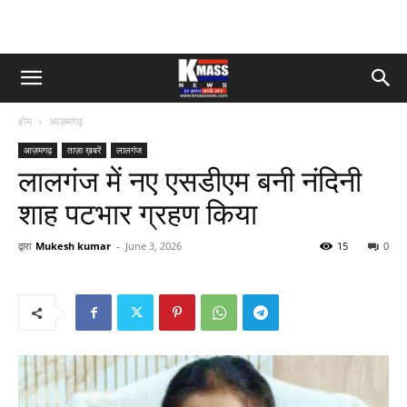
होम
आज़मगढ़
आज़मगढ़
ताज़ा ख़बरें
लालगंज
लालगंज में नए एसडीएम बनी नंदिनी
शाह पटभार ग्रहण किया
द्वारा
Mukesh kumar
-
June 3, 2026
15
0