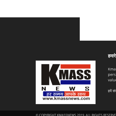
हमारे 
Kmas
pers
valu
हमें सं
© COPYRIGHT KMASSNEWS 2019. ALL RIGHTS RESERVE