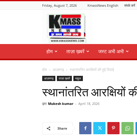
Friday, August 7, 2026
KmassNews English
संपर्क करें
KmassNews
होम
ताज़ा ख़बरें
जस्ट अभी अभी
होम
आज़मगढ़
स्थानांतरित आरक्षियों की हुई विदाई
आज़मगढ़
ताज़ा ख़बरें
माहुल
स्थानांतरित आरक्षियों क
द्वारा
Mukesh kumar
-
April 18, 2026
Share