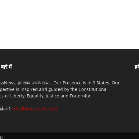
बारे में
हम
sNews, हर समय आपके साथ... Our Presence is in 9 States. Our
pective is inspired and guided by the Constitutional
es of Liberty, Equality, Justice and Fraternity.
पर्क करें:
info@kmassnews.com
D.