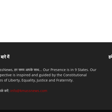
बारे में
हम
sNews, हर समय आपके साथ... Our Presence is in 9 States. Our
pective is inspired and guided by the Constitutional
es of Liberty, Equality, Justice and Fraternity.
पर्क करें:
info@kmassnews.com