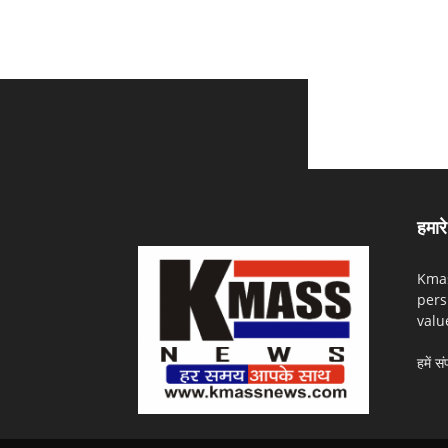
हमारे 
Kmas
pers
valu
हमें सं