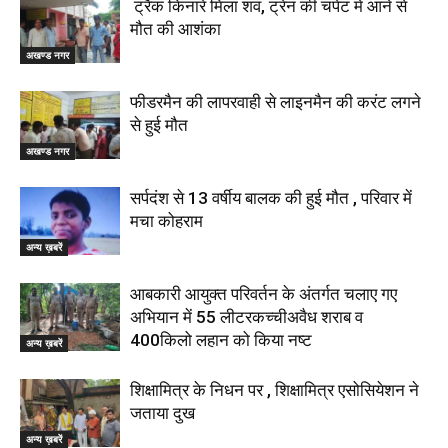
ट्रैक किनारे मिला शव, ट्रेन की चपेट में आने से
मौत की आशंका
अखण्ड नगर
फीडरमैन की लापरवाही से लाइनमैन की करंट लगने
से हुई मौत
अखण्ड नगर
सर्पदंश से 13 वर्षीय बालक की हुई मौत , परिवार में
मचा कोहराम
अन्य ख़बरें
आबकारी आयुक्त परिवर्तन के अंतर्गत चलाए गए
अभियान में 55 लीटरकच्चीअवैध शराब व
400किलो लहान को किया नष्ट
अन्य ख़बरें
शिक्षामित्र के निधन पर , शिक्षामित्र एसोसियेशन ने
जताया दुख
अन्य ख़बरें