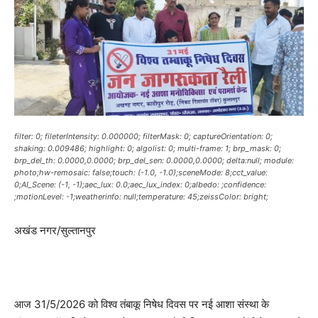
filter: 0; fileterIntensity: 0.000000; filterMask: 0; captureOrientation: 0;
shaking: 0.009486; highlight: 0; algolist: 0; multi-frame: 1; brp_mask: 0;
brp_del_th: 0.0000,0.0000; brp_del_sen: 0.0000,0.0000; delta:null; module:
photo;hw-remosaic: false;touch: (-1.0, -1.0);sceneMode: 8;cct_value:
0;AI_Scene: (-1, -1);aec_lux: 0.0;aec_lux_index: 0;albedo: ;confidence:
;motionLevel: -1;weatherinfo: null;temperature: 45;zeissColor: bright;
अखंड नगर/सुल्तानपुर
आज 31/5/2026 को विश्व तंबाकू निषेध दिवस पर न‌‌‌ई आशा संस्था के