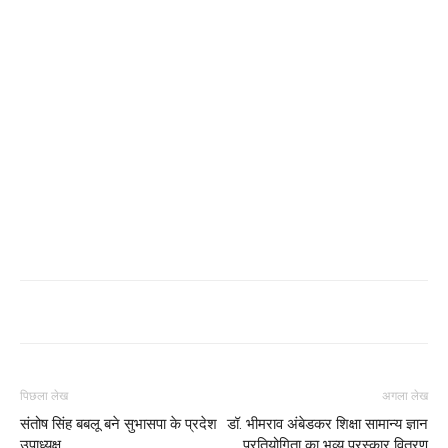
पिछला लेख
अगला लेख
संतोष सिंह बबलू बने सुभासपा के प्रदेश
डॉ. भीमराव अंबेडकर शिक्षा सामान्य ज्ञान
उपाध्यक्ष
प्रतियोगिता का भव्य पुरस्कार वितरण