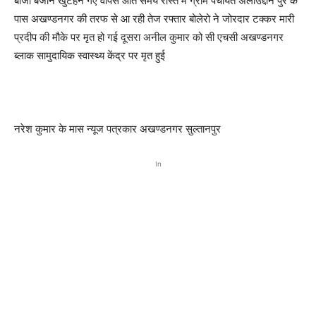
बाजा बजाने खुटहन गए वापस आते समय रास्ते मे ग्राम पंचायत अलाउद्दीन पुर के
पास अखण्डनगर की तरफ से आ रही तेज रफ्तार बोलेरो ने जोरदार टक्कर मारी
प्रदीप की मौके पर मृत हो गई दूसरा अनील कुमार को सी एचसी अखण्डनगर
ब्लाक सामुदायिक स्वास्थ्य केंद्र पर मृत हुई
नरेश कुमार के मास न्यूज पत्रकार अखण्डनगर सुल्तानपुर
In