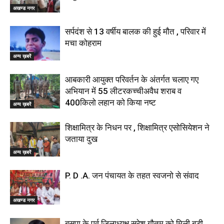
अखण्ड नगर
सर्पदंश से 13 वर्षीय बालक की हुई मौत , परिवार में
मचा कोहराम
अन्य ख़बरें
आबकारी आयुक्त परिवर्तन के अंतर्गत चलाए गए
अभियान में 55 लीटरकच्चीअवैध शराब व
400किलो लहान को किया नष्ट
अन्य ख़बरें
शिक्षामित्र के निधन पर , शिक्षामित्र एसोसियेशन ने
जताया दुख
अन्य ख़बरें
P. D .A. जन पंचायत के तहत स्वजनो से संवाद
अखण्ड नगर
बसपा के पूर्व जिलाध्यक्ष सुरेश गौतम को मिली बड़ी