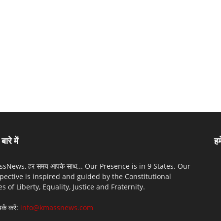
बारे में
हम
sNews, हर समय आपके साथ... Our Presence is in 9 States. Our
pective is inspired and guided by the Constitutional
es of Liberty, Equality, Justice and Fraternity.
पर्क करें:
info@kmassnews.com