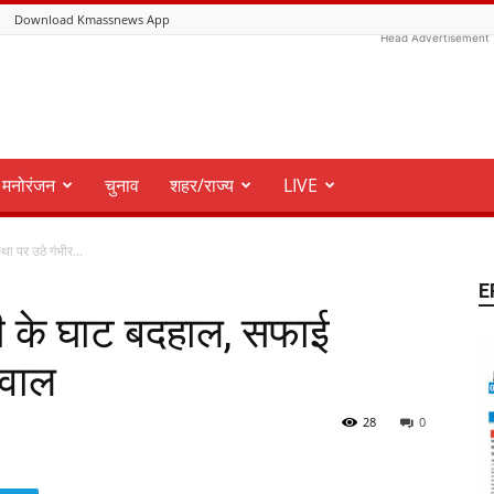
Download Kmassnews App
Head Advertisement
मनोरंजन
चुनाव
शहर/राज्य
LIVE
ा पर उठे गंभीर...
E
दी के घाट बदहाल, सफाई
सवाल
28
0