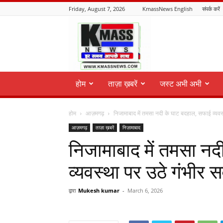
Friday, August 7, 2026
KmassNews English
संपर्क करें
KmassNews
होम
ताज़ा ख़बरें
जस्ट अभी अभी
होम
आज़मगढ़
निजामाबाद में तमसा नदी के घाट बदहाल, सफाई व्यवस्थ
आज़मगढ़
ताज़ा ख़बरें
निज़ामाबाद
निजामाबाद में तमसा न
व्यवस्था पर उठे गंभीर 
द्वारा
Mukesh kumar
-
March 6, 2026