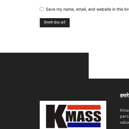
Save my name, email, and website in this br
हमारे 
Kmas
pers
valu