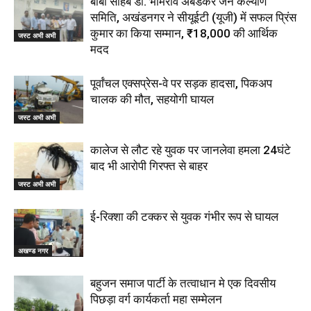
बाबा साहब डॉ. भीमराव अंबेडकर जन कल्याण
समिति, अखंडनगर ने सीयूईटी (यूजी) में सफल प्रिंस
कुमार का किया सम्मान, ₹18,000 की आर्थिक
जस्ट अभी अभी
मदद
पूर्वांचल एक्सप्रेस-वे पर सड़क हादसा, पिकअप
चालक की मौत, सहयोगी घायल
जस्ट अभी अभी
कालेज से लौट रहे युवक पर जानलेवा हमला 24घंटे
बाद भी आरोपी गिरफ्त से बाहर
जस्ट अभी अभी
ई-रिक्शा की टक्कर से युवक गंभीर रूप से घायल
अखण्ड नगर
बहुजन समाज पार्टी के तत्वाधान मे एक दिवसीय
पिछड़ा वर्ग कार्यकर्ता महा सम्मेलन