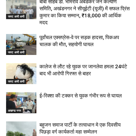
बाबा साहब डॉ. भीमराव अंबेडकर जन कल्याण
समिति, अखंडनगर ने सीयूईटी (यूजी) में सफल प्रिंस
कुमार का किया सम्मान, ₹18,000 की आर्थिक
जस्ट अभी अभी
मदद
पूर्वांचल एक्सप्रेस-वे पर सड़क हादसा, पिकअप
चालक की मौत, सहयोगी घायल
जस्ट अभी अभी
कालेज से लौट रहे युवक पर जानलेवा हमला 24घंटे
बाद भी आरोपी गिरफ्त से बाहर
जस्ट अभी अभी
ई-रिक्शा की टक्कर से युवक गंभीर रूप से घायल
अखण्ड नगर
बहुजन समाज पार्टी के तत्वाधान मे एक दिवसीय
पिछड़ा वर्ग कार्यकर्ता महा सम्मेलन