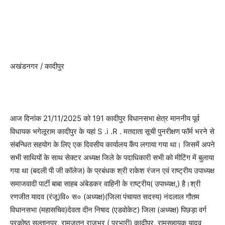
अखंडनगर / कादीपुर
आज दिनांक 21/11/2025 को 191 कादीपुर विधानसभा क्षेत्र माननीय पूर्व
विधायक भगेलूराम कादीपुर के यहां S .i .R . मतदाता सूची पुनरीक्षण फॉर्म भरने से
संबन्धित सहयोग के लिए एक दिवसीय कार्यालय कैंप लगाया गया था। जिसमें अपने
सभी साथियों के साथ सेक्टर अध्यक्ष जिले के पदाधिकारी सभी को मीटिंग में बुलाया
गया था (बदली पी जी कॉलेज) के प्रबंधक श्री राकेश रंजन एवं राष्ट्रीय उपाध्यक्ष
समाजवादी पार्टी बाबा साहब अंबेडकर वाहिनी के राष्ट्रीय( उपाध्यक्ष,) है।श्री
रणजीत यादव (रंजू)वि० स० (अध्यक्ष)(जिला पंचायत सदस्य) नंदलाल गौतम
विधानसभा (महासचिव)देवता दीन निषाद (एडवोकेट) जिला (अध्यक्ष) पिछड़ा वर्ग
प्रकोष्ठ सुल्तानपुर, रामजतन राजभर ( प्रभारी) कादीपुर, रामसहायक यादव