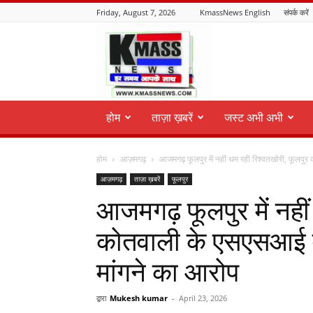
Friday, August 7, 2026
KmassNews English
संपर्क करें
KmassNews
होम
ताज़ा ख़बरें
जस्ट अभी अभी
होम
आज़मगढ़
आजमगढ़ फूलपुर में नहीं थम रही रिश्वतखोरी, फूलपु
आज़मगढ़
ताज़ा ख़बरें
फूलपुर
आजमगढ़ फूलपुर में नहीं
कोतवाली के एसएसआई व
मांगने का आरोप
द्वारा
Mukesh kumar
-
April 23, 2026