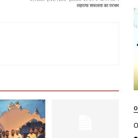
लहराया सफलता का परचम
O
O