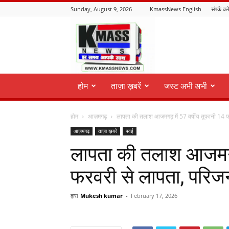
Sunday, August 9, 2026
KmassNews English
संपर्क करे
KmassNews
होम
ताज़ा ख़बरें
जस्ट अभी अभी
होम
आज़मगढ़
लापता की तलाश आजमगढ़ में 57 वर्षीय तूफानी 14 फ
आज़मगढ़
ताज़ा ख़बरें
पवई
लापता की तलाश आजमगढ़
फरवरी से लापता, परिज
द्वारा
Mukesh kumar
-
February 17, 2026