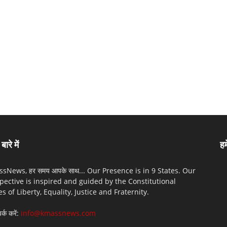
बारे में
हम
sNews, हर समय आपके साथ... Our Presence is in 9 States. Our
pective is inspired and guided by the Constitutional
es of Liberty, Equality, Justice and Fraternity.
पर्क करें:
info@kmassnews.com