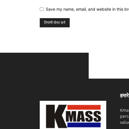
Save my name, email, and website in this br
हमारे 
Kmas
pers
valu