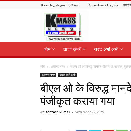
Thursday, August 6, 2026
KmassNews English
संपर्क 
KmassNews
होम
ताज़ा ख़बरें
जस्ट अभी अभी
होम
अखण्ड नगर
बीएल ओ के विरुद्ध मानदेय रोकने के पश्चात्, मुक
अखण्ड नगर
जस्ट अभी अभी
बीएल ओ के विरुद्ध मानद
पंजीकृत कराया गया
द्वारा
santosh kumar
-
November 25, 2025