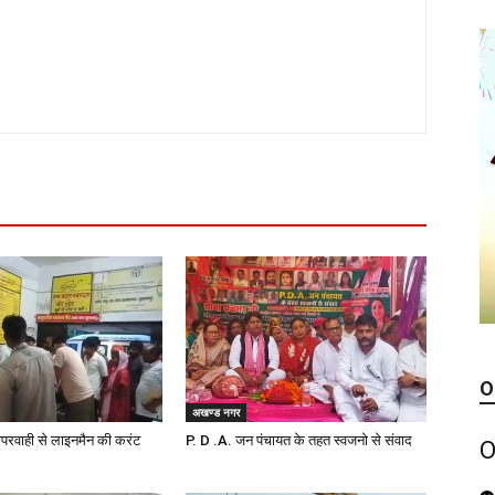
O
अखण्ड नगर
परवाही से लाइनमैन की करंट
P. D .A. जन पंचायत के तहत स्वजनो से संवाद
O