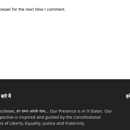
owser for the next time I comment.
बारे में
हम
sNews, हर समय आपके साथ... Our Presence is in 9 States. Our
pective is inspired and guided by the Constitutional
es of Liberty, Equality, Justice and Fraternity.