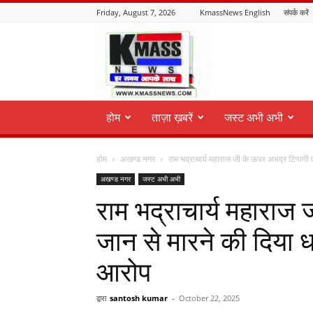
Friday, August 7, 2026
KmassNews English
संपर्क करें
KmassNews
होम
ताज़ा ख़बरें
जस्ट अभी अभी
होम
अखण्ड नगर
राम भद्राचार्य महाराज जी के ऊपर अभद्र टिप्पणी एव
अखण्ड नगर
जस्ट अभी अभी
राम भद्राचार्य महाराज 
जान से मारने की दिया ध
आरोप
द्वारा
santosh kumar
-
October 22, 2025