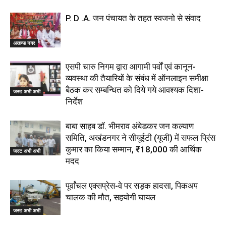
P. D .A. जन पंचायत के तहत स्वजनो से संवाद
अखण्ड नगर
एसपी चारु निगम द्वारा आगामी पर्वों एवं कानून-
व्यवस्था की तैयारियों के संबंध में ऑनलाइन समीक्षा
बैठक कर सम्बन्धित को दिये गये आवश्यक दिशा-
जस्ट अभी अभी
निर्देश
बाबा साहब डॉ. भीमराव अंबेडकर जन कल्याण
समिति, अखंडनगर ने सीयूईटी (यूजी) में सफल प्रिंस
कुमार का किया सम्मान, ₹18,000 की आर्थिक
जस्ट अभी अभी
मदद
पूर्वांचल एक्सप्रेस-वे पर सड़क हादसा, पिकअप
चालक की मौत, सहयोगी घायल
जस्ट अभी अभी