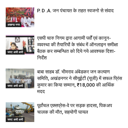
P. D .A. जन पंचायत के तहत स्वजनो से संवाद
अखण्ड नगर
एसपी चारु निगम द्वारा आगामी पर्वों एवं कानून-
व्यवस्था की तैयारियों के संबंध में ऑनलाइन समीक्षा
बैठक कर सम्बन्धित को दिये गये आवश्यक दिशा-
जस्ट अभी अभी
निर्देश
बाबा साहब डॉ. भीमराव अंबेडकर जन कल्याण
समिति, अखंडनगर ने सीयूईटी (यूजी) में सफल प्रिंस
कुमार का किया सम्मान, ₹18,000 की आर्थिक
जस्ट अभी अभी
मदद
पूर्वांचल एक्सप्रेस-वे पर सड़क हादसा, पिकअप
चालक की मौत, सहयोगी घायल
जस्ट अभी अभी