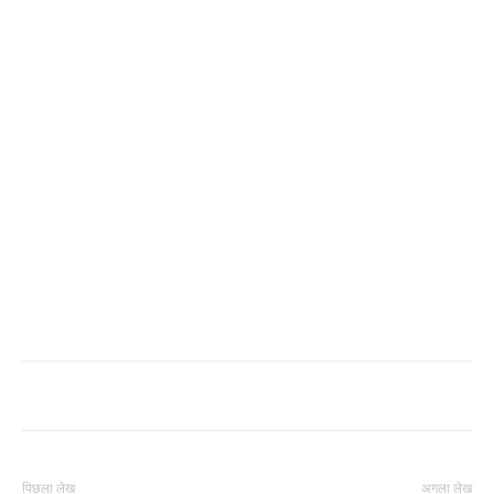
पिछला लेख
अगला लेख