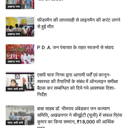
अखण्ड नगर
फीडरमैन की लापरवाही से लाइनमैन की करंट लगने
से हुई मौत
अखण्ड नगर
P. D .A. जन पंचायत के तहत स्वजनो से संवाद
अखण्ड नगर
एसपी चारु निगम द्वारा आगामी पर्वों एवं कानून-
व्यवस्था की तैयारियों के संबंध में ऑनलाइन समीक्षा
बैठक कर सम्बन्धित को दिये गये आवश्यक दिशा-
जस्ट अभी अभी
निर्देश
बाबा साहब डॉ. भीमराव अंबेडकर जन कल्याण
समिति, अखंडनगर ने सीयूईटी (यूजी) में सफल प्रिंस
कुमार का किया सम्मान, ₹18,000 की आर्थिक
जस्ट अभी अभी