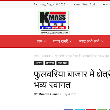
Saturday, August 8, 2026
KmassNews English
संपर्क क
KmassNews
होम
ताज़ा ख़बरें
जस्ट अभी अभी
होम
अहरौला
फुलवरिया बाजार में क्षेत्रीय अध्यक्ष विनोद राय का हुआ
अहरौला
आज़मगढ़
ताज़ा ख़बरें
फुलवरिया बाजार में क्षे
भव्य स्वागत
द्वारा
Mukesh kumar
-
July 4, 2026