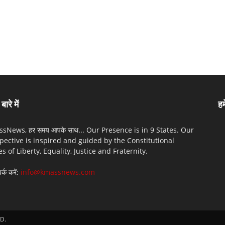
बारे में
हम
sNews, हर समय आपके साथ... Our Presence is in 9 States. Our
pective is inspired and guided by the Constitutional
es of Liberty, Equality, Justice and Fraternity.
पर्क करें:
info@kmassnews.com
D.