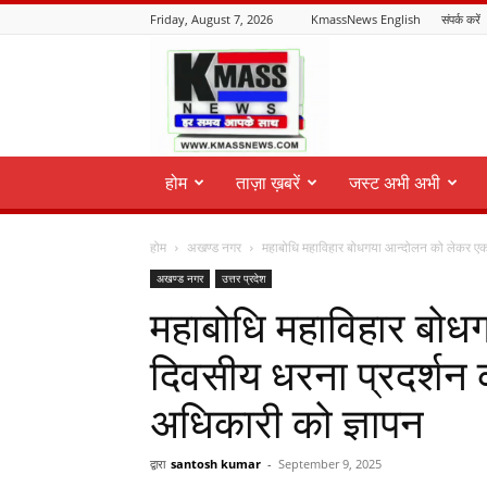
Friday, August 7, 2026
KmassNews English
संपर्क करें
KmassNews
होम
ताज़ा ख़बरें
जस्ट अभी अभी
होम
अखण्ड नगर
महाबोधि महाविहार बोधगया आन्दोलन को लेकर एक 
अखण्ड नगर
उत्तर प्रदेश
महाबोधि महाविहार बो
दिवसीय धरना प्रदर्शन
अधिकारी को ज्ञापन
द्वारा
santosh kumar
-
September 9, 2025