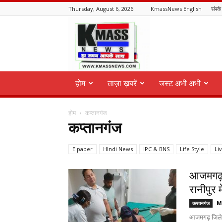
Thursday, August 6, 2026
KmassNews English
संपर्क
KmassNews
होम
ताज़ा ख़बरें
जस्ट अभी अभी
होम
कप्तानगंज
कप्तानगंज
E paper
HIndi News
IPC & BNS
Life Style
Li
आजमगढ़ 
रानीपुर म
M
कप्तानगंज
आजमगढ़ जिले क