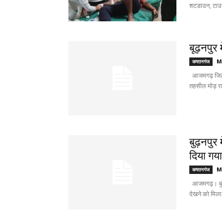
शटडाउन, टाउन
बूढ़नपुर 
M
कप्तानगंज
आजमगढ़ जिले 
तहसील मोड़ रान
बुढ़नपुर 
दिया गया 
M
कप्तानगंज
आजमगढ़। बुढ़नप
देखने को मिला।