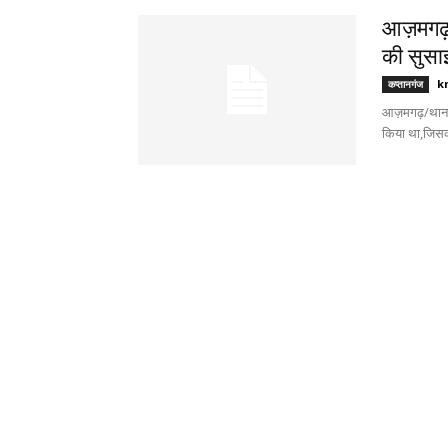
आज़मगढ़/
की सुसा
k
कप्तानगंज
आज़मगढ़/थाना क
किया था,जिसको