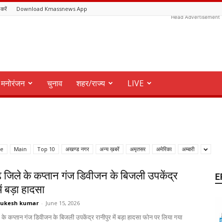
 करें
Download Kmassnews App
Head Advertisement
मनोरंजन
चुनाव
शहर/राज्य
LIVE
ve
Main
Top 10
अखण्ड नगर
अन्य ख़बरें
अमृतसर
अमेरिका
अम्बारी
जिले के कप्तान गंज डिवीजन के बिजली उपकेंद्र
E
ें बड़ा हादसा
ukesh kumar
-
June 15, 2026
े कप्तान गंज डिवीजन के बिजली उपकेंद्र रानीपुर में बड़ा हादसा फोन पर लिया गया