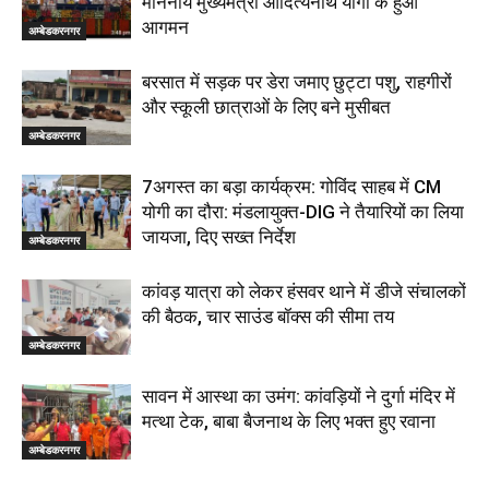
माननीय मुख्यमंत्री आदित्यनाथ योगी के हुआ
आगमन
अम्बेडकरनगर
बरसात में सड़क पर डेरा जमाए छुट्टा पशु, राहगीरों
और स्कूली छात्राओं के लिए बने मुसीबत
अम्बेडकरनगर
7अगस्त का बड़ा कार्यक्रम: गोविंद साहब में CM
योगी का दौरा: मंडलायुक्त-DIG ने तैयारियों का लिया
जायजा, दिए सख्त निर्देश
अम्बेडकरनगर
कांवड़ यात्रा को लेकर हंसवर थाने में डीजे संचालकों
की बैठक, चार साउंड बॉक्स की सीमा तय
अम्बेडकरनगर
सावन में आस्था का उमंग: कांवड़ियों ने दुर्गा मंदिर में
मत्था टेक, बाबा बैजनाथ के लिए भक्त हुए रवाना
अम्बेडकरनगर